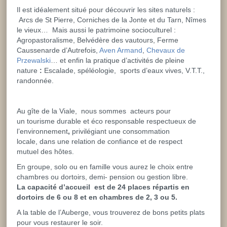
Il est idéalement situé pour découvrir les sites naturels :
Arcs de St Pierre, Corniches de la Jonte et du Tarn, Nîmes
le vieux… Mais aussi le patrimoine socioculturel
:
Agropastoralisme, Belvédère des vautours, Ferme
Caussenarde d’Autrefois,
Aven Armand
,
Chevaux de
Przewalski
… et enfin la pratique d’activités de pleine
nature
:
Escalade, spéléologie, sports d’eaux vives, V.T.T.,
randonnée.
Au gîte de la Viale, nous sommes acteurs pour
un tourisme durable et éco responsable
respectueux de
l’environnement
,
privilégiant une consommation
locale,
dans une relation de confiance et de respect
mutuel
des hôtes.
En groupe, solo ou en famille vous aurez le choix entre
chambres ou dortoirs, demi- pension ou gestion libre.
La capacité d’accueil est de 24 places répartis en
dortoirs de 6 ou 8 et en chambres de 2, 3 ou 5.
A la table de l’Auberge, vous trouverez de bons petits plats
pour vous restaurer le soir.