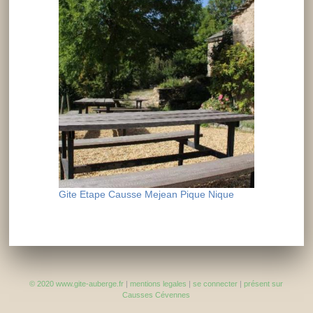
Gite Etape Causse Mejean Pique Nique
© 2020 www.gite-auberge.fr
|
mentions legales
|
se connecter
|
présent sur
Causses Cévennes